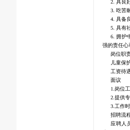
2. 
3. 吃
4. 具
5. 
6. 
强的责任心
岗位职
儿童保
工资待
面议
1.岗位
2.提
3.工作
招聘流
应聘人员