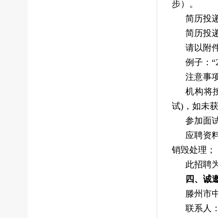
步）。
简历投
简历投递邮
请以附
例子：“
注意事
机构将
试)，如未
参加面
应聘资
销毁处理；
此招聘
四、诚
滕州市
联系人