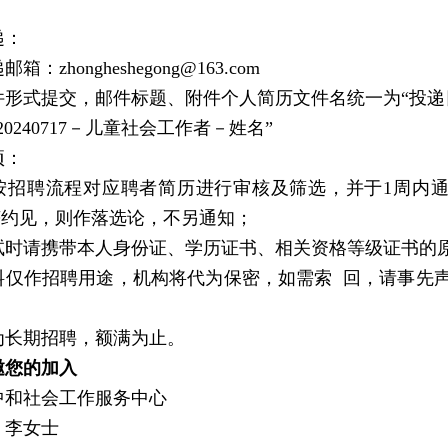
递：
箱：zhongheshegong@163.com
件形式提交，邮件标题、附件个人简历文件名统一为“投递
20240717－儿童社会工作者－姓名”
项：
按招聘流程对应聘者简历进行审核及筛选，并于1周内通
获约见，则作落选论，不另通知；
试时请携带本人身份证、学历证书、相关资格等级证书的
料仅作招聘用途，机构将代为保密，如需索 回，请事先声
为长期招聘，额满为止。
邀您的加入
中和社会工作服务中心
：李女士