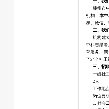
一、我
滕州市
机构，本中
愿、诚信、
二、我
机构建
中和志愿者
育服务、亲
了24个社
三、招
一线社
2人
工作地
岗位要
1. 